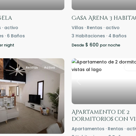
gela
Casa Arena 3 habita
s
·
activo
Villas
·
Rentas
·
activo
es
·
6
Baños
3
Habitaciones
·
4
Baños
$ 600
er night
Desde
por noche
Rentas
Activo
Rent
Previous
Next
Apartamento de 2
dormitorios con vist
Apartamentos
·
Rentas
·
acti