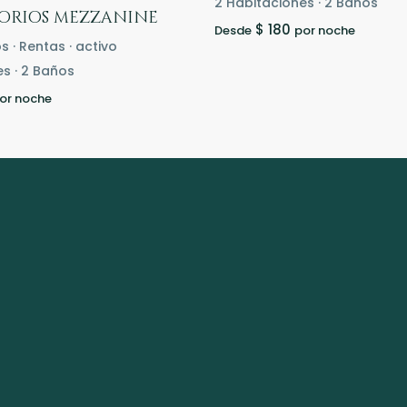
2
Habitaciones
·
2
Baños
orios mezzanine
$ 180
Desde
por noche
os
·
Rentas
·
activo
es
·
2
Baños
or noche