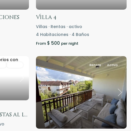
ciones
Villa 4
Villas
·
Rentas
·
activo
4
Habitaciones
·
4
Baños
$ 500
From
per night
as
Activo
Rentas
Activo
Next
Previous
Next
as al l...
vo