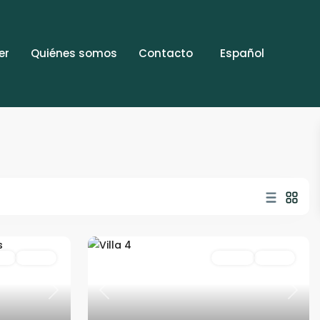
er
Quiénes somos
Contacto
Español
as
Activo
Rentas
Activo
Next
Previous
Next