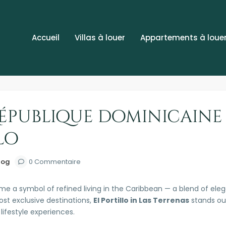
Accueil
Villas à louer
Appartements à loue
épublique dominicaine 
lo
log
0 Commentaire
 a symbol of refined living in the Caribbean — a blend of ele
st exclusive destinations,
El Portillo in Las Terrenas
stands out
ifestyle experiences.