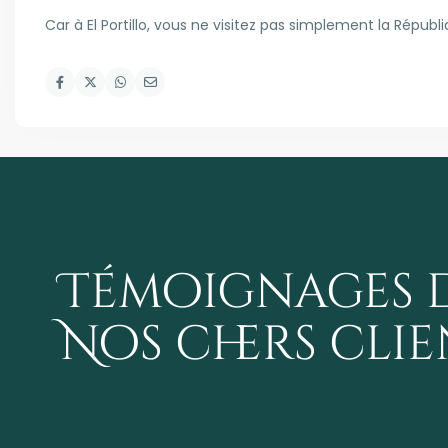
Car à El Portillo, vous ne visitez pas simplement la Répu
Témoignages 
Nos chers clie