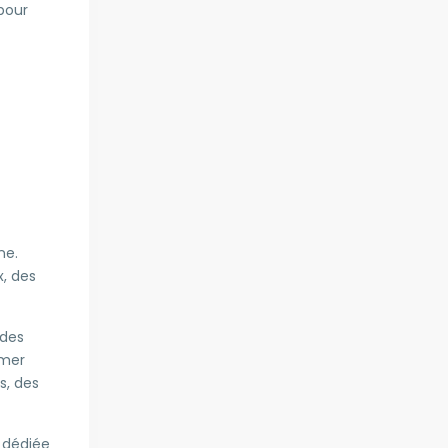
pour
ne.
, des
 des
 mer
s, des
e dédiée