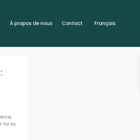
r
À propos de nous
Contact
Français
:
gance,
 for its