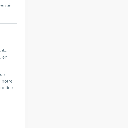
énité.
ents
.
e
, en
 en
 notre
cation.