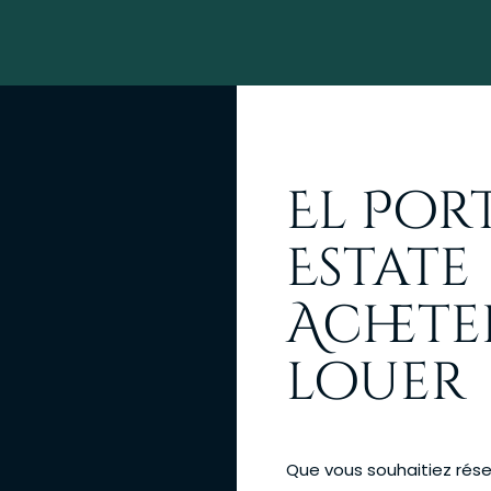
El Por
Estate
Achete
louer
Que vous souhaitiez réserve