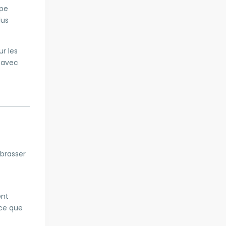
ipe
lus
r les
é avec
mbrasser
ent
 ce que